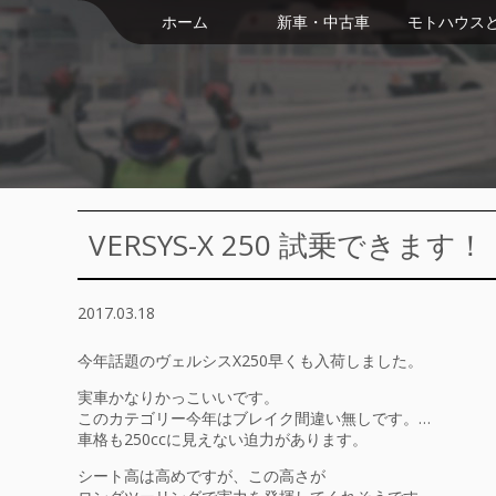
ホーム
新車・中古車
モトハウス
VERSYS-X 250 試乗できます！
2017.03.18
今年話題のヴェルシスX250早くも入荷しました。
実車かなりかっこいいです。
このカテゴリー今年はブレイク間違い無しです。
…
車格も250ccに見えない迫力があります。
シート高は高めですが、この高さが