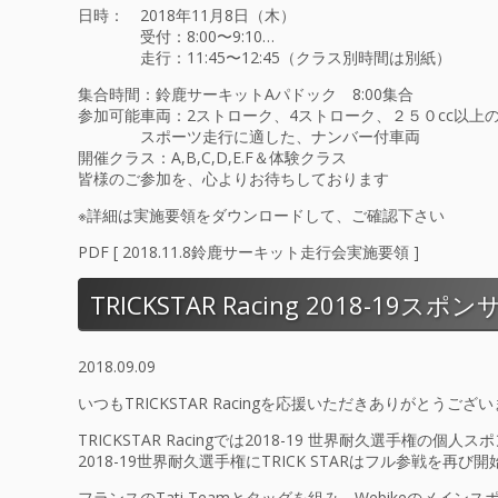
日時： 2018年11月8日（木）
受付：8:00〜9:10
…
走行：11:45〜12:45（クラス別時間は別紙）
集合時間：鈴鹿サーキットAパドック 8:00集合
参加可能車両：2ストローク、4ストローク、２５０cc以上
スポーツ走行に適した、ナンバー付車両
開催クラス：A,B,C,D,E.F＆体験クラス
皆様のご参加を、心よりお待ちしております
※詳細は実施要領をダウンロードして、ご確認下さい
PDF [
2018.11.8鈴鹿サーキット走行会実施要領
]
TRICKSTAR Racing 2018-19ス
2018.09.09
いつもTRICKSTAR Racingを応援いただきありがとうござ
TRICKSTAR Racingでは2018-19 世界耐久選手権
2018-19世界耐久選手権にTRICK STARはフル参戦を再び
フランスのTati Teamとタッグを組み、Webikeのメインスポン