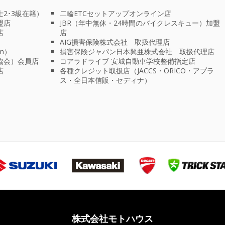
2･3級在籍）
二輪ETCセットアップオンライン店
盟店
JBR（年中無休・24時間のバイクレスキュー）加盟
店
店
AIG損害保険株式会社 取扱代理店
m）
損害保険ジャパン日本興亜株式会社 取扱代理店
協会）会員店
コアラドライブ 安城自動車学校整備指定店
店
各種クレジット取扱店（JACCS・ORICO・アプラ
ス・全日本信販・セディナ）
株式会社モトハウス