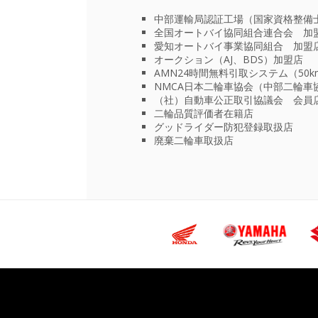
中部運輸局認証工場（国家資格整備士
全国オートバイ協同組合連合会 加
愛知オートバイ事業協同組合 加盟
オークション（AJ、BDS）加盟店
AMN24時間無料引取システム（50k
NMCA日本二輪車協会（中部二輪車
（社）自動車公正取引協議会 会員
二輪品質評価者在籍店
グッドライダー防犯登録取扱店
廃棄二輪車取扱店