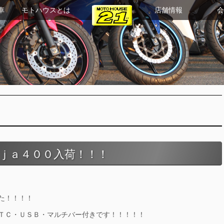
車
モトハウスとは
店舗情報
会
ｊａ４００入荷！！！
た！！！！
ＴＣ・ＵＳＢ・マルチバー付きです！！！！！