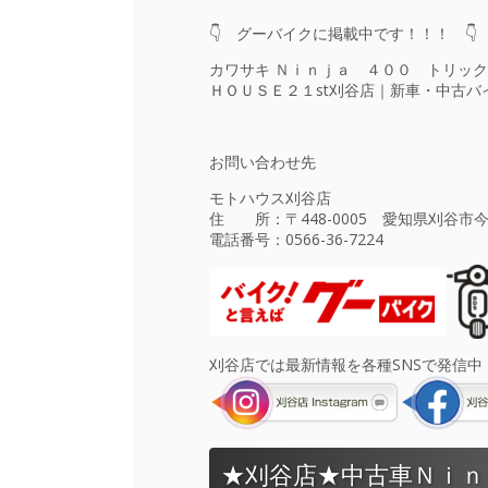
👇 グーバイクに掲載中です！！！ 👇
カワサキ Ｎｉｎｊａ ４００ トリッ
ＨＯＵＳＥ２１st刈谷店｜新車・中古バ
お問い合わせ先
モトハウス刈谷店
住 所：〒448-0005 愛知県刈谷市今
電話番号：
0566-36-7224
刈谷店では最新情報を各種SNSで発信中
★刈谷店★中古車Ｎｉｎ