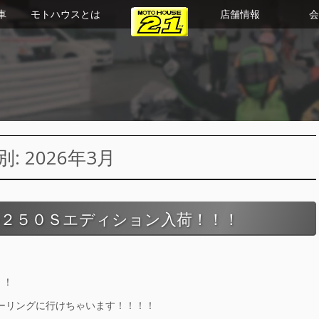
車
モトハウスとは
店舗情報
会
 2026年3月
ル２５０Ｓエディション入荷！！！
！！
ツーリングに行けちゃいます！！！！