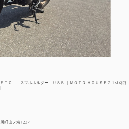
ＥＴＣ スマホホルダー ＵＳＢ ｜ＭＯＴＯ ＨＯＵＳＥ２１st刈谷
】
川町山ノ端123-1