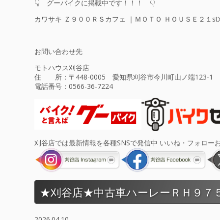
👇 グーバイクに掲載中です！！！ 👇
カワサキ Ｚ９００ＲＳカフェ ｜ＭＯＴＯ ＨＯＵＳＥ２１
お問い合わせ先
モトハウス刈谷店
住 所：〒448-0005 愛知県刈谷市今川町山ノ端123-1
電話番号：
0566-36-7224
刈谷店では最新情報を各種SNSで発信中 いいね・フォロー
★刈谷店★中古車ハーレーＲＨ９７
2026.04.10