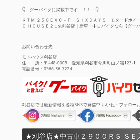
👇 グーバイクに掲載中です！！！ 👇
ＫＴＭ ２５０ＥＸＣ－Ｆ ＳＩＸＤＡＹＳ モタードホイ
Ｏ ＨＯＵＳＥ２１st刈谷店｜新車・中古バイクなら【グー
お問い合わせ先
モトハウス刈谷店
住 所：〒448-0005 愛知県刈谷市今川町山ノ端123-1
電話番号：
0566-36-7224
刈谷店では最新情報を各種SNSで発信中 いいね・フォロー
★刈谷店★中古車Ｚ９００ＲＳ ＳＥ