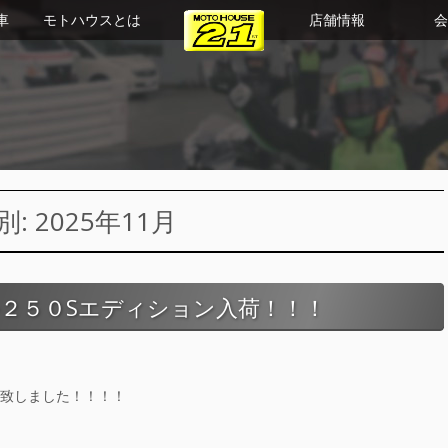
車
モトハウスとは
店舗情報
会
 2025年11月
２５０Sエディション入荷！！！
荷致しました！！！！