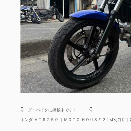
👇 グーバイクに掲載中です！！！ 👇
ホンダ ＶＴＲ２５０ ｜ＭＯＴＯ ＨＯＵＳＥ２１st刈谷店