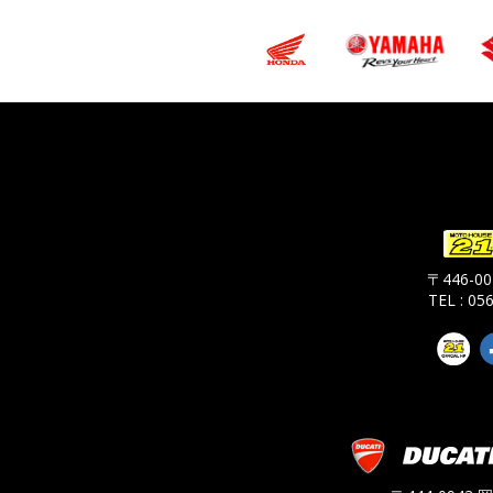
〒446-
TEL : 05