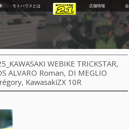
車
モトハウスとは
店舗情報
会
25_KAWASAKI WEBIKE TRICKSTAR,
OS ALVARO Roman, DI MEGLIO
régory, KawasakiZX 10R