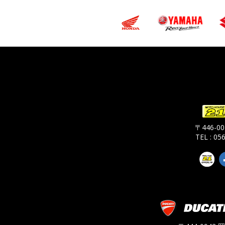
〒446-
TEL : 05