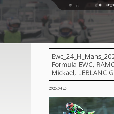
ホーム
新車・中古
Ewc_24_H_Mans_20
Formula EWC, RAM
Mickael, LEBLANC G
2025.04.26