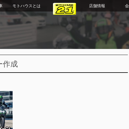
車
モトハウスとは
店舗情報
会
ナー作成