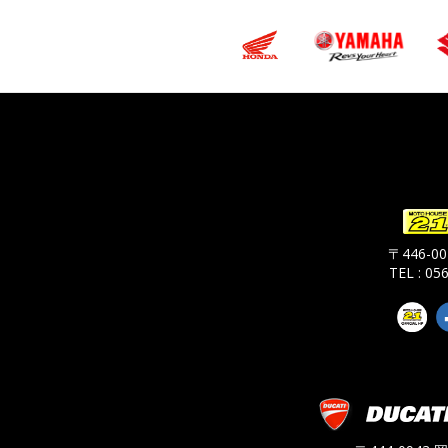
〒446-
TEL : 05